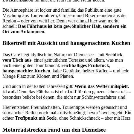
Die Atmosphäre ist locker und familiär, das Publikum eine gute
Mischung aus Tourenfahrern, Cruisern und Bikerfreunden aus der
Region – oder von weit her. Denn wer einmal hier war, merkt
schnell:
Das Fährhaus ist kein gewöhnlicher Halt, sondern ein
Ort zum Ankommen.
Bikertreff mit Aussicht und hausgemachtem Kuchen
Das Café liegt idyllisch im Naturpark Diemelsee – mit
Seeblick
vom Tisch aus
, einer gemütlichen Terrasse und allem, was man
nach einer guten Tour braucht:
reichhaltiges Frühstück
,
hausgemachter Kuchen
, kalte Getränke, heißer Kaffee – und jede
Menge Platz zum Klönen und Planen.
Und auch in der kalten Jahreszeit gilt:
Wenn das Wetter mitspielt,
ist auf.
Denn das Fährhaus ist ein Treff für den ganzen Jahreskreis –
besonders beliebt bei denen, die nicht nur Schönwetterfahrer sind.
Hier entstehen Freundschaften, Tourentipps werden getauscht und
so mancher Reifen noch mal kritisch beäugt, bevor’s weitergeht. Ein
echter
Treffpunkt mit Seele
, ohne Schnickschnack – aber mit Herz.
Motorradstrecken rund um den Diemelsee