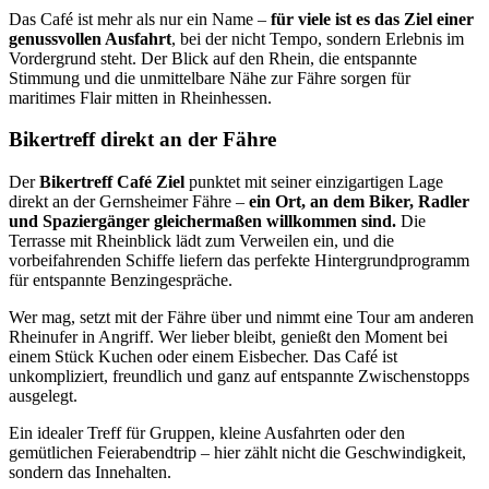
Das Café ist mehr als nur ein Name –
für viele ist es das Ziel einer
genussvollen Ausfahrt
, bei der nicht Tempo, sondern Erlebnis im
Vordergrund steht. Der Blick auf den Rhein, die entspannte
Stimmung und die unmittelbare Nähe zur Fähre sorgen für
maritimes Flair mitten in Rheinhessen.
Bikertreff direkt an der Fähre
Der
Bikertreff Café Ziel
punktet mit seiner einzigartigen Lage
direkt an der Gernsheimer Fähre –
ein Ort, an dem Biker, Radler
und Spaziergänger gleichermaßen willkommen sind.
Die
Terrasse mit Rheinblick lädt zum Verweilen ein, und die
vorbeifahrenden Schiffe liefern das perfekte Hintergrundprogramm
für entspannte Benzingespräche.
Wer mag, setzt mit der Fähre über und nimmt eine Tour am anderen
Rheinufer in Angriff. Wer lieber bleibt, genießt den Moment bei
einem Stück Kuchen oder einem Eisbecher. Das Café ist
unkompliziert, freundlich und ganz auf entspannte Zwischenstopps
ausgelegt.
Ein idealer Treff für Gruppen, kleine Ausfahrten oder den
gemütlichen Feierabendtrip – hier zählt nicht die Geschwindigkeit,
sondern das Innehalten.