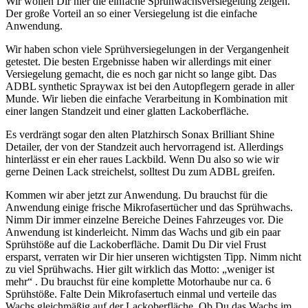
Wir wollen Dir hier die einfache Sprühwachsversiegelung zeigen.
Der große Vorteil an so einer Versiegelung ist die einfache
Anwendung.
Wir haben schon viele Sprühversiegelungen in der Vergangenheit
getestet. Die besten Ergebnisse haben wir allerdings mit einer
Versiegelung gemacht, die es noch gar nicht so lange gibt. Das
ADBL synthetic Spraywax ist bei den Autopflegern gerade in aller
Munde. Wir lieben die einfache Verarbeitung in Kombination mit
einer langen Standzeit und einer glatten Lackoberfläche.
Es verdrängt sogar den alten Platzhirsch Sonax Brilliant Shine
Detailer, der von der Standzeit auch hervorragend ist. Allerdings
hinterlässt er ein eher raues Lackbild. Wenn Du also so wie wir
gerne Deinen Lack streichelst, solltest Du zum ADBL greifen.
Kommen wir aber jetzt zur Anwendung. Du brauchst für die
Anwendung einige frische Mikrofasertücher und das Sprühwachs.
Nimm Dir immer einzelne Bereiche Deines Fahrzeuges vor. Die
Anwendung ist kinderleicht. Nimm das Wachs und gib ein paar
Sprühstöße auf die Lackoberfläche. Damit Du Dir viel Frust
ersparst, verraten wir Dir hier unseren wichtigsten Tipp. Nimm nicht
zu viel Sprühwachs. Hier gilt wirklich das Motto: „weniger ist
mehr“ . Du brauchst für eine komplette Motorhaube nur ca. 6
Sprühstöße. Falte Dein Mikrofasertuch einmal und verteile das
Wachs gleichmäßig auf der Lackoberfläche. Ob Du das Wachs im