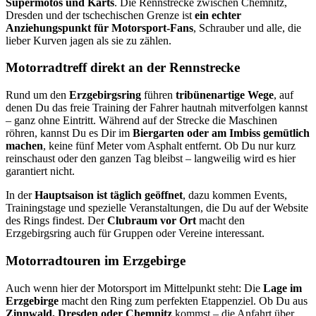
Supermotos und Karts
. Die Rennstrecke zwischen Chemnitz,
Dresden und der tschechischen Grenze ist
ein echter
Anziehungspunkt für Motorsport-Fans
, Schrauber und alle, die
lieber Kurven jagen als sie zu zählen.
Motorradtreff direkt an der Rennstrecke
Rund um den
Erzgebirgsring
führen
tribünenartige Wege
, auf
denen Du das freie Training der Fahrer hautnah mitverfolgen kannst
– ganz ohne Eintritt. Während auf der Strecke die Maschinen
röhren, kannst Du es Dir im
Biergarten oder am Imbiss gemütlich
machen
, keine fünf Meter vom Asphalt entfernt. Ob Du nur kurz
reinschaust oder den ganzen Tag bleibst – langweilig wird es hier
garantiert nicht.
In der
Hauptsaison ist täglich geöffnet
, dazu kommen Events,
Trainingstage und spezielle Veranstaltungen, die Du auf der Website
des Rings findest. Der
Clubraum vor Ort
macht den
Erzgebirgsring auch für Gruppen oder Vereine interessant.
Motorradtouren im Erzgebirge
Auch wenn hier der Motorsport im Mittelpunkt steht: Die
Lage im
Erzgebirge
macht den Ring zum perfekten Etappenziel. Ob Du aus
Zinnwald, Dresden oder Chemnitz
kommst – die Anfahrt über