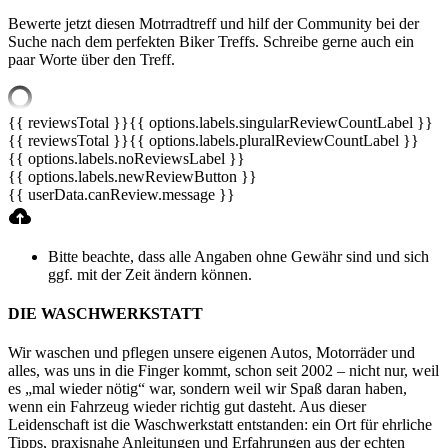
Bewerte jetzt diesen Motrradtreff und hilf der Community bei der
Suche nach dem perfekten Biker Treffs. Schreibe gerne auch ein
paar Worte über den Treff.
{{ reviewsTotal }}
{{ options.labels.singularReviewCountLabel }}
{{ reviewsTotal }}
{{ options.labels.pluralReviewCountLabel }}
{{ options.labels.noReviewsLabel }}
{{ options.labels.newReviewButton }}
{{ userData.canReview.message }}
Bitte beachte, dass alle Angaben ohne Gewähr sind und sich
ggf. mit der Zeit ändern können.
DIE WASCHWERKSTATT
Wir waschen und pflegen unsere eigenen Autos, Motorräder und
alles, was uns in die Finger kommt, schon seit 2002 – nicht nur, weil
es „mal wieder nötig“ war, sondern weil wir Spaß daran haben,
wenn ein Fahrzeug wieder richtig gut dasteht. Aus dieser
Leidenschaft ist die Waschwerkstatt entstanden: ein Ort für ehrliche
Tipps, praxisnahe Anleitungen und Erfahrungen aus der echten