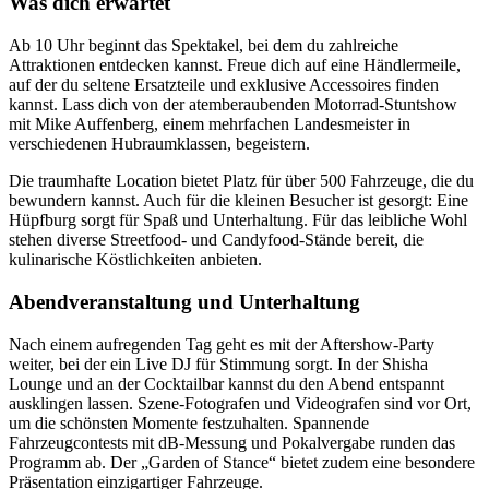
Was dich erwartet
Ab 10 Uhr beginnt das Spektakel, bei dem du zahlreiche
Attraktionen entdecken kannst. Freue dich auf eine Händlermeile,
auf der du seltene Ersatzteile und exklusive Accessoires finden
kannst. Lass dich von der atemberaubenden Motorrad-Stuntshow
mit Mike Auffenberg, einem mehrfachen Landesmeister in
verschiedenen Hubraumklassen, begeistern.
Die traumhafte Location bietet Platz für über 500 Fahrzeuge, die du
bewundern kannst. Auch für die kleinen Besucher ist gesorgt: Eine
Hüpfburg sorgt für Spaß und Unterhaltung. Für das leibliche Wohl
stehen diverse Streetfood- und Candyfood-Stände bereit, die
kulinarische Köstlichkeiten anbieten.
Abendveranstaltung und Unterhaltung
Nach einem aufregenden Tag geht es mit der Aftershow-Party
weiter, bei der ein Live DJ für Stimmung sorgt. In der Shisha
Lounge und an der Cocktailbar kannst du den Abend entspannt
ausklingen lassen. Szene-Fotografen und Videografen sind vor Ort,
um die schönsten Momente festzuhalten. Spannende
Fahrzeugcontests mit dB-Messung und Pokalvergabe runden das
Programm ab. Der „Garden of Stance“ bietet zudem eine besondere
Präsentation einzigartiger Fahrzeuge.