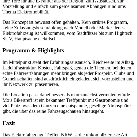
ihre Tore für alle E-Fahrer aus der Region, zum Austausch, zur
Vorstellung und einfach zum gemeinsamen Abhängen rund ums
Thema Elektromobilität.
Das Konzept ist bewusst offen gehalten. Kein striktes Programm,
keine Zulassungsbeschränkung nach Modell oder Marke. Jedes
Elektrofahrzeug ist willkommen, vom Stadtflitzer bis zum Hightech-
SUV, Hauptsache elektrisch.
Programm & Highlights
Im Mittelpunkt steht der Erfahrungsaustausch. Reichweite im Alltag,
Ladeinfrastruktur, Kosten, Fahrspaß, genau die Themen, bei denen
echte Fahrererfahrungen mehr bringen als jeder Prospekt. Clubs und
Gemeinschaften sind ausdrücklich eingeladen, sich vorzustellen und
ihr Netzwerk zu präsentieren.
Die Location passt dabei besser als man zunächst vermuten würde.
Mo’s Bikertreff ist ein bekannter Treffpunkt mit Gastronomie und
viel Platz, was dem Ganzen eine entspannte, gesellige Atmosphäre
gibt, die über das reine Fahrzeugschauen hinausgeht.
Fazit
Das Elektrofahrzeuge Treffen NRW ist die unkomplizierteste Art,