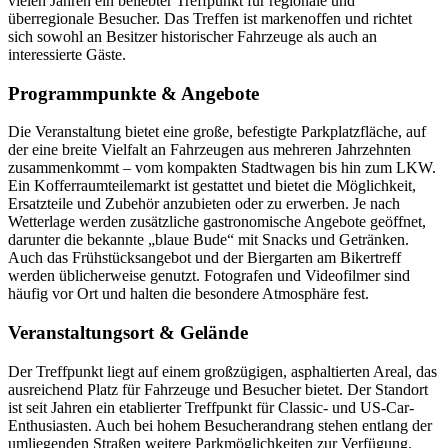
vielen Jahren ein beliebter Treffpunkt für regionale und
überregionale Besucher. Das Treffen ist markenoffen und richtet
sich sowohl an Besitzer historischer Fahrzeuge als auch an
interessierte Gäste.
Programmpunkte & Angebote
Die Veranstaltung bietet eine große, befestigte Parkplatzfläche, auf
der eine breite Vielfalt an Fahrzeugen aus mehreren Jahrzehnten
zusammenkommt – vom kompakten Stadtwagen bis hin zum LKW.
Ein Kofferraumteilemarkt ist gestattet und bietet die Möglichkeit,
Ersatzteile und Zubehör anzubieten oder zu erwerben. Je nach
Wetterlage werden zusätzliche gastronomische Angebote geöffnet,
darunter die bekannte „blaue Bude“ mit Snacks und Getränken.
Auch das Frühstücksangebot und der Biergarten am Bikertreff
werden üblicherweise genutzt. Fotografen und Videofilmer sind
häufig vor Ort und halten die besondere Atmosphäre fest.
Veranstaltungsort & Gelände
Der Treffpunkt liegt auf einem großzügigen, asphaltierten Areal, das
ausreichend Platz für Fahrzeuge und Besucher bietet. Der Standort
ist seit Jahren ein etablierter Treffpunkt für Classic- und US-Car-
Enthusiasten. Auch bei hohem Besucherandrang stehen entlang der
umliegenden Straßen weitere Parkmöglichkeiten zur Verfügung.