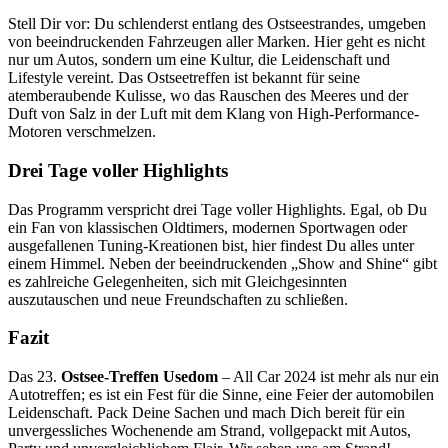
Stell Dir vor: Du schlenderst entlang des Ostseestrandes, umgeben
von beeindruckenden Fahrzeugen aller Marken. Hier geht es nicht
nur um Autos, sondern um eine Kultur, die Leidenschaft und
Lifestyle vereint. Das Ostseetreffen ist bekannt für seine
atemberaubende Kulisse, wo das Rauschen des Meeres und der
Duft von Salz in der Luft mit dem Klang von High-Performance-
Motoren verschmelzen.
Drei Tage voller Highlights
Das Programm verspricht drei Tage voller Highlights. Egal, ob Du
ein Fan von klassischen Oldtimers, modernen Sportwagen oder
ausgefallenen Tuning-Kreationen bist, hier findest Du alles unter
einem Himmel. Neben der beeindruckenden „Show and Shine“ gibt
es zahlreiche Gelegenheiten, sich mit Gleichgesinnten
auszutauschen und neue Freundschaften zu schließen.
Fazit
Das 23.
Ostsee-Treffen Usedom
– All Car 2024 ist mehr als nur ein
Autotreffen; es ist ein Fest für die Sinne, eine Feier der automobilen
Leidenschaft. Pack Deine Sachen und mach Dich bereit für ein
unvergessliches Wochenende am Strand, vollgepackt mit Autos,