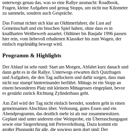
unterwegs genau das, was so eine Rallye ausmacht: Roadbook,
Fragen, kleine Aufgaben und genug Stopps, um nicht nur Kilometer
zu sammeln, sondern auch Gespräche.
Das Format richtet sich klar an Oldtimerfahrer, die Lust auf
Gemeinschaft und ein bisschen Spiel haben, ohne dass es in
knallharten Wettbewerb ausartet. Oldtimer bis Baujahr 1996 passen
hier rein, vom liebevoll erhaltenen Klassiker bis zum Wagen, der
einfach regelmäßig bewegt wird.
Programm & Highlights
Der Ablauf ist sehr rund: Start am Morgen, Abfahrt kurz danach und
dann geht es in die Rallye. Unterwegs erwarten dich Quizfragen
und Aufgaben, die den Tag auflockern und dafür sorgen, dass man
nicht nur stumpf hintereinander herfährt. Mittags ist ein Stopp an
einem besonderen Platz mit kleinem Mittagessen eingeplant, bevor
es gestärkt zurück Richtung Zylinderhaus geht.
Am Ziel wird der Tag nicht einfach beendet, sondern geht in einen
gemeinsamen Abschluss über. Verlosung, gutes Essen und ein
Abendprogramm, das deutlich mehr ist als nur zusammensitzen.
Geplant sind unter anderem eine Weinprobe, ein Überraschungsgast
sowie eine Siegerehrung mit Preisverleihung. Dazu kommt ein
großer Pluspunkt für alle, die sowieso gern dort sind: Der