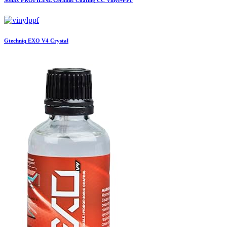
Sonax
PROFILINE Ceramic Coating CC Vinyl+PPF
Gtechniq
EXO V4 Crystal