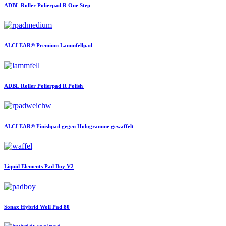
ADBL
Roller Polierpad R One Step
ALCLEAR®
Premium Lammfellpad
ADBL
Roller Polierpad R Polish
ALCLEAR®
Finishpad gegen Hologramme gewaffelt
Liquid Elements
Pad Boy V2
Sonax
Hybrid Woll Pad 80