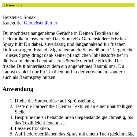
pH-Wert: 6.5
Hersteller: Sonax
Kategorie:
Geruchsentferner
Du möchtest unangenehme Gerüche in Deinen Textilien und
Lederartikeln loswerden? Das SmokeEx Geruchskiller+Frische-
Spray hilft Dir dabei, zuverlässig und langanhaltend für frischen
Duft zu sorgen. Egal ob Zigarettenrauch, Schweiß oder Tiergerüche
– dieses Spray dringt dank seiner pflanzlichen Inhaltsstoffe tief in
die Fasern ein und neutralisiert störende Gerüche effektiv. Der
frische Duft hinterlässt zudem ein angenehmes Raumklima. Du
kannst es nicht nur für Textilien und Leder verwenden, sondern
auch als Raumspray nutzen.
Anwendung
Drehe die Sprayerdüse auf Sprühstellung.
Teste die Farbechtheit Deiner Textilien an einer unauffälligen
Stelle.
Besprühe die zu behandelnden Gegenstände gleichmäßig, bis
das Textil leicht feucht ist.
Lasse es trocknen.
Auf Lederoberflächen das Spray mit einem Tuch gleichmäßig