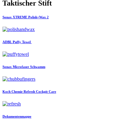
Taktischer Stift
Sonax
XTREME Polish+Wax 2
ADBL
Puffy Towel
Sonax
Microfaser Schwamm
Koch Chemie
Refresh Cockpit Care
Dokumentenmappe