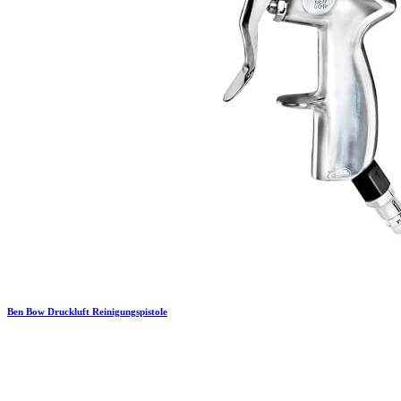
Ben Bow
Druckluft Reinigungspistole