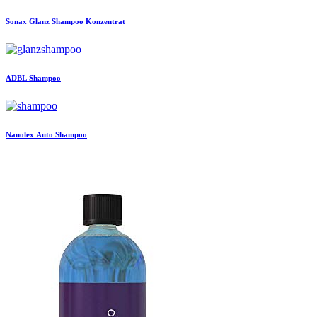
Sonax
Glanz Shampoo Konzentrat
ADBL
Shampoo
Nanolex
Auto Shampoo