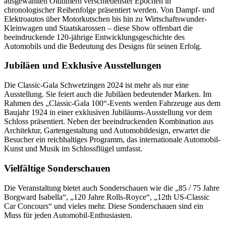
ausgewählten Oldtimern verschiedenster Epochen in
chronologischer Reihenfolge präsentiert werden. Von Dampf- und
Elektroautos über Motorkutschen bis hin zu Wirtschaftswunder-
Kleinwagen und Staatskarossen – diese Show offenbart die
beeindruckende 120-jährige Entwicklungsgeschichte des
Automobils und die Bedeutung des Designs für seinen Erfolg.
Jubiläen und Exklusive Ausstellungen
Die Classic-Gala Schwetzingen 2024 ist mehr als nur eine
Ausstellung. Sie feiert auch die Jubiläen bedeutender Marken. Im
Rahmen des „Classic-Gala 100“-Events werden Fahrzeuge aus dem
Baujahr 1924 in einer exklusiven Jubiläums-Ausstellung vor dem
Schloss präsentiert. Neben der beeindruckenden Kombination aus
Architektur, Gartengestaltung und Automobildesign, erwartet die
Besucher ein reichhaltiges Programm, das internationale Automobil-
Kunst und Musik im Schlossflügel umfasst.
Vielfältige Sonderschauen
Die Veranstaltung bietet auch Sonderschauen wie die „85 / 75 Jahre
Borgward Isabella“, „120 Jahre Rolls-Royce“, „12th US-Classic
Car Concours“ und vieles mehr. Diese Sonderschauen sind ein
Muss für jeden Automobil-Enthusiasten.