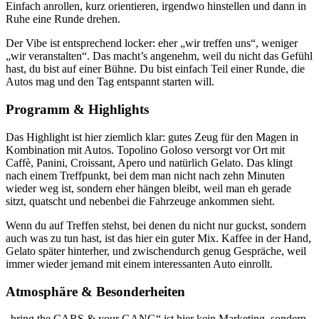
Einfach anrollen, kurz orientieren, irgendwo hinstellen und dann in
Ruhe eine Runde drehen.
Der Vibe ist entsprechend locker: eher „wir treffen uns“, weniger
„wir veranstalten“. Das macht’s angenehm, weil du nicht das Gefühl
hast, du bist auf einer Bühne. Du bist einfach Teil einer Runde, die
Autos mag und den Tag entspannt starten will.
Programm & Highlights
Das Highlight ist hier ziemlich klar: gutes Zeug für den Magen in
Kombination mit Autos. Topolino Goloso versorgt vor Ort mit
Caffè, Panini, Croissant, Apero und natürlich Gelato. Das klingt
nach einem Treffpunkt, bei dem man nicht nach zehn Minuten
wieder weg ist, sondern eher hängen bleibt, weil man eh gerade
sitzt, quatscht und nebenbei die Fahrzeuge ankommen sieht.
Wenn du auf Treffen stehst, bei denen du nicht nur guckst, sondern
auch was zu tun hast, ist das hier ein guter Mix. Kaffee in der Hand,
Gelato später hinterher, und zwischendurch genug Gespräche, weil
immer wieder jemand mit einem interessanten Auto einrollt.
Atmosphäre & Besonderheiten
„bring the CARS & your GANG“ ist hier kein Marketing, sondern