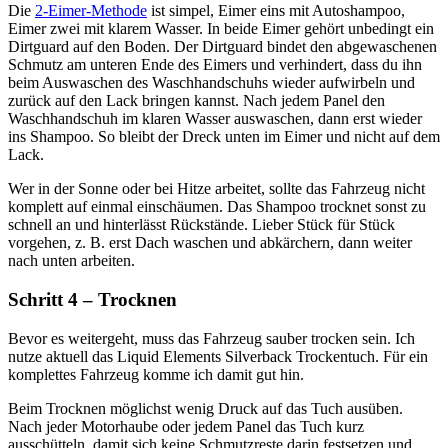
Die
2-Eimer-Methode
ist simpel, Eimer eins mit Autoshampoo,
Eimer zwei mit klarem Wasser. In beide Eimer gehört unbedingt ein
Dirtguard auf den Boden. Der Dirtguard bindet den abgewaschenen
Schmutz am unteren Ende des Eimers und verhindert, dass du ihn
beim Auswaschen des Waschhandschuhs wieder aufwirbeln und
zurück auf den Lack bringen kannst. Nach jedem Panel den
Waschhandschuh im klaren Wasser auswaschen, dann erst wieder
ins Shampoo. So bleibt der Dreck unten im Eimer und nicht auf dem
Lack.
Wer in der Sonne oder bei Hitze arbeitet, sollte das Fahrzeug nicht
komplett auf einmal einschäumen. Das Shampoo trocknet sonst zu
schnell an und hinterlässt Rückstände. Lieber Stück für Stück
vorgehen, z. B. erst Dach waschen und abkärchern, dann weiter
nach unten arbeiten.
Schritt 4 – Trocknen
Bevor es weitergeht, muss das Fahrzeug sauber trocken sein. Ich
nutze aktuell das Liquid Elements Silverback Trockentuch. Für ein
komplettes Fahrzeug komme ich damit gut hin.
Beim Trocknen möglichst wenig Druck auf das Tuch ausüben.
Nach jeder Motorhaube oder jedem Panel das Tuch kurz
ausschütteln, damit sich keine Schmutzreste darin festsetzen und