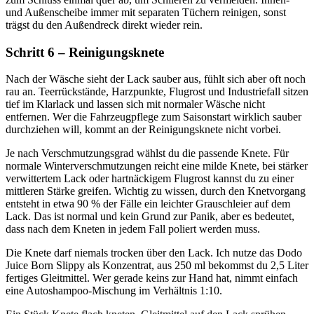
und Außenscheibe immer mit separaten Tüchern reinigen, sonst
trägst du den Außendreck direkt wieder rein.
Schritt 6 – Reinigungsknete
Nach der Wäsche sieht der Lack sauber aus, fühlt sich aber oft noch
rau an. Teerrückstände, Harzpunkte, Flugrost und Industriefall sitzen
tief im Klarlack und lassen sich mit normaler Wäsche nicht
entfernen. Wer die Fahrzeugpflege zum Saisonstart wirklich sauber
durchziehen will, kommt an der Reinigungsknete nicht vorbei.
Je nach Verschmutzungsgrad wählst du die passende Knete. Für
normale Winterverschmutzungen reicht eine milde Knete, bei stärker
verwittertem Lack oder hartnäckigem Flugrost kannst du zu einer
mittleren Stärke greifen. Wichtig zu wissen, durch den Knetvorgang
entsteht in etwa 90 % der Fälle ein leichter Grauschleier auf dem
Lack. Das ist normal und kein Grund zur Panik, aber es bedeutet,
dass nach dem Kneten in jedem Fall poliert werden muss.
Die Knete darf niemals trocken über den Lack. Ich nutze das Dodo
Juice Born Slippy als Konzentrat, aus 250 ml bekommst du 2,5 Liter
fertiges Gleitmittel. Wer gerade keins zur Hand hat, nimmt einfach
eine Autoshampoo-Mischung im Verhältnis 1:10.