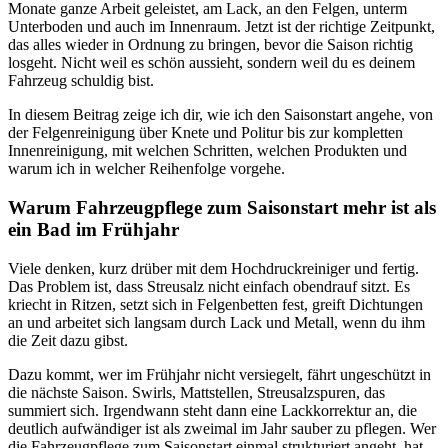
Monate ganze Arbeit geleistet, am Lack, an den Felgen, unterm
Unterboden und auch im Innenraum. Jetzt ist der richtige Zeitpunkt,
das alles wieder in Ordnung zu bringen, bevor die Saison richtig
losgeht. Nicht weil es schön aussieht, sondern weil du es deinem
Fahrzeug schuldig bist.
In diesem Beitrag zeige ich dir, wie ich den Saisonstart angehe, von
der Felgenreinigung über Knete und Politur bis zur kompletten
Innenreinigung, mit welchen Schritten, welchen Produkten und
warum ich in welcher Reihenfolge vorgehe.
Warum Fahrzeugpflege zum Saisonstart mehr ist als
ein Bad im Frühjahr
Viele denken, kurz drüber mit dem Hochdruckreiniger und fertig.
Das Problem ist, dass Streusalz nicht einfach obendrauf sitzt. Es
kriecht in Ritzen, setzt sich in Felgenbetten fest, greift Dichtungen
an und arbeitet sich langsam durch Lack und Metall, wenn du ihm
die Zeit dazu gibst.
Dazu kommt, wer im Frühjahr nicht versiegelt, fährt ungeschützt in
die nächste Saison. Swirls, Mattstellen, Streusalzspuren, das
summiert sich. Irgendwann steht dann eine Lackkorrektur an, die
deutlich aufwändiger ist als zweimal im Jahr sauber zu pflegen. Wer
die Fahrzeugpflege zum Saisonstart einmal strukturiert angeht, hat