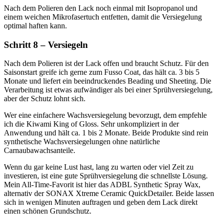
Nach dem Polieren den Lack noch einmal mit Isopropanol und
einem weichen Mikrofasertuch entfetten, damit die Versiegelung
optimal haften kann.
Schritt 8 – Versiegeln
Nach dem Polieren ist der Lack offen und braucht Schutz. Für den
Saisonstart greife ich gerne zum Fusso Coat, das hält ca. 3 bis 5
Monate und liefert ein beeindruckendes Beading und Sheeting. Die
Verarbeitung ist etwas aufwändiger als bei einer Sprühversiegelung,
aber der Schutz lohnt sich.
Wer eine einfachere Wachsversiegelung bevorzugt, dem empfehle
ich die Kiwami King of Gloss. Sehr unkompliziert in der
Anwendung und hält ca. 1 bis 2 Monate. Beide Produkte sind rein
synthetische Wachsversiegelungen ohne natürliche
Carnaubawachsanteile.
Wenn du gar keine Lust hast, lang zu warten oder viel Zeit zu
investieren, ist eine gute Sprühversiegelung die schnellste Lösung.
Mein All-Time-Favorit ist hier das ADBL Synthetic Spray Wax,
alternativ der SONAX Xtreme Ceramic QuickDetailer. Beide lassen
sich in wenigen Minuten auftragen und geben dem Lack direkt
einen schönen Grundschutz.