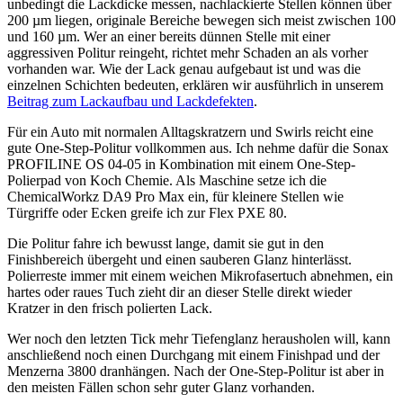
unbedingt die Lackdicke messen, nachlackierte Stellen können über
200 µm liegen, originale Bereiche bewegen sich meist zwischen 100
und 160 µm. Wer an einer bereits dünnen Stelle mit einer
aggressiven Politur reingeht, richtet mehr Schaden an als vorher
vorhanden war. Wie der Lack genau aufgebaut ist und was die
einzelnen Schichten bedeuten, erklären wir ausführlich in unserem
Beitrag zum Lackaufbau und Lackdefekten
.
Für ein Auto mit normalen Alltagskratzern und Swirls reicht eine
gute One-Step-Politur vollkommen aus. Ich nehme dafür die Sonax
PROFILINE OS 04-05 in Kombination mit einem One-Step-
Polierpad von Koch Chemie. Als Maschine setze ich die
ChemicalWorkz DA9 Pro Max ein, für kleinere Stellen wie
Türgriffe oder Ecken greife ich zur Flex PXE 80.
Die Politur fahre ich bewusst lange, damit sie gut in den
Finishbereich übergeht und einen sauberen Glanz hinterlässt.
Polierreste immer mit einem weichen Mikrofasertuch abnehmen, ein
hartes oder raues Tuch zieht dir an dieser Stelle direkt wieder
Kratzer in den frisch polierten Lack.
Wer noch den letzten Tick mehr Tiefenglanz herausholen will, kann
anschließend noch einen Durchgang mit einem Finishpad und der
Menzerna 3800 dranhängen. Nach der One-Step-Politur ist aber in
den meisten Fällen schon sehr guter Glanz vorhanden.