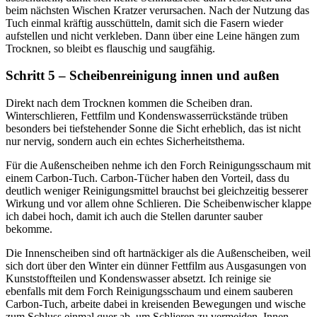
beim nächsten Wischen Kratzer verursachen. Nach der Nutzung das
Tuch einmal kräftig ausschütteln, damit sich die Fasern wieder
aufstellen und nicht verkleben. Dann über eine Leine hängen zum
Trocknen, so bleibt es flauschig und saugfähig.
Schritt 5 – Scheibenreinigung innen und außen
Direkt nach dem Trocknen kommen die Scheiben dran.
Winterschlieren, Fettfilm und Kondenswasserrückstände trüben
besonders bei tiefstehender Sonne die Sicht erheblich, das ist nicht
nur nervig, sondern auch ein echtes Sicherheitsthema.
Für die Außenscheiben nehme ich den Forch Reinigungsschaum mit
einem Carbon-Tuch. Carbon-Tücher haben den Vorteil, dass du
deutlich weniger Reinigungsmittel brauchst bei gleichzeitig besserer
Wirkung und vor allem ohne Schlieren. Die Scheibenwischer klappe
ich dabei hoch, damit ich auch die Stellen darunter sauber
bekomme.
Die Innenscheiben sind oft hartnäckiger als die Außenscheiben, weil
sich dort über den Winter ein dünner Fettfilm aus Ausgasungen von
Kunststoffteilen und Kondenswasser absetzt. Ich reinige sie
ebenfalls mit dem Forch Reinigungsschaum und einem sauberen
Carbon-Tuch, arbeite dabei in kreisenden Bewegungen und wische
zum Schluss einmal quer ab, um Schlieren zu vermeiden. Innen-