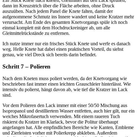
Ein Stück Knete flach kneten, Gleitmittel auf den Lack sprühen,
dann im Kreuzstrich über die Fläche arbeiten, ohne Druck
auszuüben. Nach jedem Panel die Knete falten, damit der
aufgenommene Schmutz ins Innere wandert und keine Kratzer mehr
verursacht. Am Ende des gesamten Knetvorgangs spüle ich noch
einmal komplett mit dem Hochdruckreiniger ab, um alle
Gleitmittelrückstände zu entfernen.
Ich nutze immer nur ein frisches Stück Knete und werfe es danach
weg. Helle Knete hat dabei einen praktischen Vorteil, du siehst
genau, wie viel Dreck sich bereits darin befindet.
Schritt 7 – Polieren
Nach dem Kneten muss poliert werden, da der Knetvorgang wie
beschrieben fast immer einen leichten Grauschleier hinterlässt. Wie
intensiv du polierst, hängt davon ab, wie tief die Kratzer im Lack
sind.
Vor dem Polieren den Lack immer mit einer 50/50 Mischung aus
Isopropanol und destilliertem Wasser entfetten, auch hier gilt, nur ein
weiches Mikrofasertuch verwenden. Mit einem raueren Tuch
riskierst du Kratzer im Klarlack, bevor die Politur überhaupt
angefangen hat. Alle empfindlichen Bereiche wie Kanten, Embleme
und Zierleisten vorher mit Polierkrepp abkleben. Außerdem