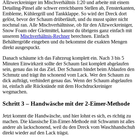
Allzweckreiniger im Mischverhältnis 1:20 und arbeite mit einem
Detailing-Pinsel alle schwer erreichbaren Stellen ab, Fensterkanten,
Embleme, Kühlergrill und Tankklappe. So wird der Dreck dort
gelöst, bevor der Schaum drüberläuft, und du musst später nicht
nochmal ran. Alle Mischverhältnisse, ob für den Allzweckreiniger,
Snow Foam oder Gleitmittel, kannst du übrigens ganz einfach mit
unserem
Mischverhältnis-Rechner
berechnen. Einfach
Behältergröße eingeben und du bekommst die exakten Mengen
direkt ausgespuckt.
Danach schäume ich das Fahrzeug komplett ein. Nach 3 bis 5
Minuten Einwirkzeit sollte der Schaum fast komplett abgelaufen
sein, genau das ist das Ziel. Der Schaum bindet beim Ablaufen den
Schmutz und trägt ihn schonend vom Lack. Wer den Schaum zu
dick aufträgt, verhindert genau das. Wenn der Schaum abgelaufen
ist, einfach alle Rückstände mit dem Hochdruckreiniger
wegmachen.
Schritt 3 – Handwäsche mit der 2-Eimer-Methode
Jetzt kommt die Handwäsche, und hier lohnt es sich, es richtig zu
machen. Die klassische Ein-Eimer-Methode mit Schwamm ist alles
andere als lackschonend, weil du den Dreck vom Waschhandschuh
direkt wieder auf den Lack trägst.