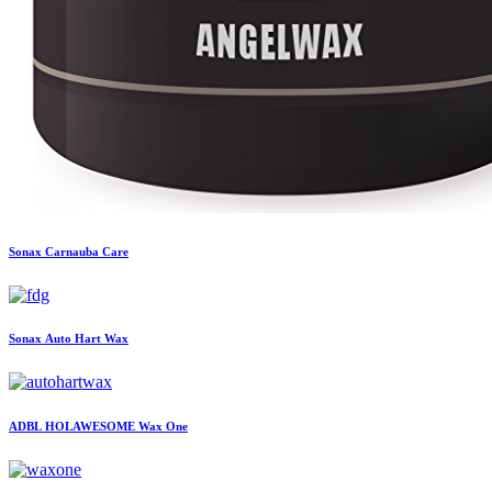
Sonax
Carnauba Care
Sonax
Auto Hart Wax
ADBL
HOLAWESOME Wax One