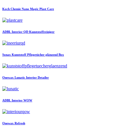
Koch Chemie
Nano Magic Plast Care
ADBL
Interior QD Kunststoffreiniger
Sonax
Kunststoff Pflegetücher glänzend Box
Onewax
Lunatic Interior Detailer
ADBL
Interior WOW
Onewax
Refresh