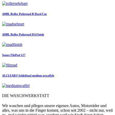
ADBL
Roller Polierpad R Hard Cut
ADBL
Roller Polierpad DA Finish
Sonax
FilzPad 127
ALCLEAR®
Schleifpad medium gewaffelt
DIE WASCHWERKSTATT
Wir waschen und pflegen unsere eigenen Autos, Motorräder und
alles, was uns in die Finger kommt, schon seit 2002 – nicht nur, weil
es „mal wieder nötig“ war, sondern weil wir Spaß daran haben,