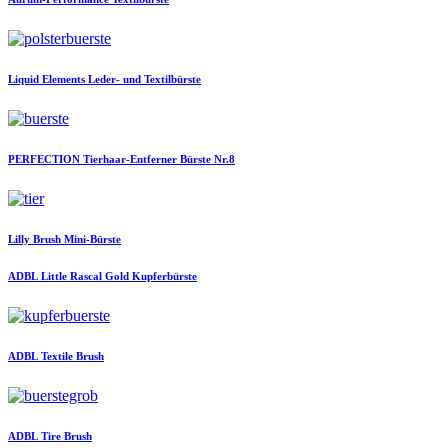
Liquid Elements
Leder- und Textilbürste
PERFECTION
Tierhaar-Entferner Bürste Nr.8
Lilly Brush
Mini-Bürste
ADBL
Little Rascal Gold Kupferbürste
ADBL
Textile Brush
ADBL
Tire Brush