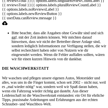
{{ reviewsTotal }}
{{ options.labels.singularReviewCountLabel }}
{{ reviewsTotal }}
{{ options.labels.pluralReviewCountLabel }}
{{ options.labels.noReviewsLabel }}
{{ options.labels.newReviewButton }}
{{ userData.canReview.message }}
Bitte beachte, dass alle Angaben ohne Gewähr sind und sich
ggf. mit der Zeit ändern können. Wir möchten darauf
hinweisen, dass wir nicht der Betreiber dieser Anlage sind,
sondern lediglich Informationen zur Verfügung stellen, die wir
selbst recherchiert haben oder von Nutzern wie dir
eingesendet werden. Wenn dir Fehler auffallen sollten, wären
wir für einen kurzen Hinweis von dir dankbar.
DIE WASCHWERKSTATT
Wir waschen und pflegen unsere eigenen Autos, Motorräder und
alles, was uns in die Finger kommt, schon seit 2002 – nicht nur, weil
es „mal wieder nötig“ war, sondern weil wir Spaß daran haben,
wenn ein Fahrzeug wieder richtig gut dasteht. Aus dieser
Leidenschaft ist die Waschwerkstatt entstanden: ein Ort für ehrliche
Tipps, praxisnahe Anleitungen und Erfahrungen aus der echten
Schrauber- und Waschbox-Welt.