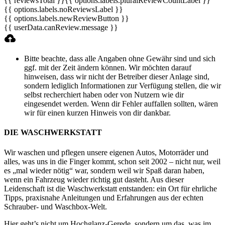
{{ reviewsTotal }}
{{ options.labels.pluralReviewCountLabel }}
{{ options.labels.noReviewsLabel }}
{{ options.labels.newReviewButton }}
{{ userData.canReview.message }}
Bitte beachte, dass alle Angaben ohne Gewähr sind und sich
ggf. mit der Zeit ändern können. Wir möchten darauf
hinweisen, dass wir nicht der Betreiber dieser Anlage sind,
sondern lediglich Informationen zur Verfügung stellen, die wir
selbst recherchiert haben oder von Nutzern wie dir
eingesendet werden. Wenn dir Fehler auffallen sollten, wären
wir für einen kurzen Hinweis von dir dankbar.
DIE WASCHWERKSTATT
Wir waschen und pflegen unsere eigenen Autos, Motorräder und
alles, was uns in die Finger kommt, schon seit 2002 – nicht nur, weil
es „mal wieder nötig“ war, sondern weil wir Spaß daran haben,
wenn ein Fahrzeug wieder richtig gut dasteht. Aus dieser
Leidenschaft ist die Waschwerkstatt entstanden: ein Ort für ehrliche
Tipps, praxisnahe Anleitungen und Erfahrungen aus der echten
Schrauber- und Waschbox-Welt.
Hier geht’s nicht um Hochglanz-Gerede, sondern um das, was im