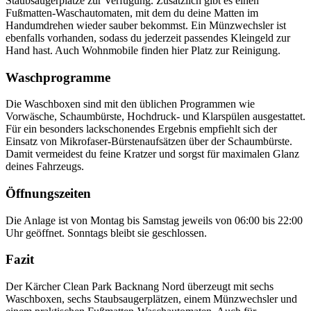
Staubsaugerplätze zur Verfügung. Zusätzlich gibt es einen
Fußmatten-Waschautomaten, mit dem du deine Matten im
Handumdrehen wieder sauber bekommst. Ein Münzwechsler ist
ebenfalls vorhanden, sodass du jederzeit passendes Kleingeld zur
Hand hast. Auch Wohnmobile finden hier Platz zur Reinigung.
Waschprogramme
Die Waschboxen sind mit den üblichen Programmen wie
Vorwäsche, Schaumbürste, Hochdruck- und Klarspülen ausgestattet.
Für ein besonders lackschonendes Ergebnis empfiehlt sich der
Einsatz von Mikrofaser-Bürstenaufsätzen über der Schaumbürste.
Damit vermeidest du feine Kratzer und sorgst für maximalen Glanz
deines Fahrzeugs.
Öffnungszeiten
Die Anlage ist von Montag bis Samstag jeweils von 06:00 bis 22:00
Uhr geöffnet. Sonntags bleibt sie geschlossen.
Fazit
Der Kärcher Clean Park Backnang Nord überzeugt mit sechs
Waschboxen, sechs Staubsaugerplätzen, einem Münzwechsler und