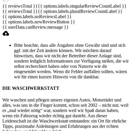
{{ reviewsTotal }}
{{ options.labels.singularReviewCountLabel }}
{{ reviewsTotal }}
{{ options.labels.pluralReviewCountLabel }}
{{ options.labels.noReviewsLabel }}
{{ options.labels.newReviewButton }}
{{ userData.canReview.message }}
Bitte beachte, dass alle Angaben ohne Gewähr sind und sich
ggf. mit der Zeit ändern können. Wir möchten darauf
hinweisen, dass wir nicht der Betreiber dieser Anlage sind,
sondern lediglich Informationen zur Verfügung stellen, die wir
selbst recherchiert haben oder von Nutzern wie dir
eingesendet werden. Wenn dir Fehler auffallen sollten, wären
wir für einen kurzen Hinweis von dir dankbar.
DIE WASCHWERKSTATT
Wir waschen und pflegen unsere eigenen Autos, Motorräder und
alles, was uns in die Finger kommt, schon seit 2002 – nicht nur, weil
es „mal wieder nötig“ war, sondern weil wir Spaß daran haben,
wenn ein Fahrzeug wieder richtig gut dasteht. Aus dieser
Leidenschaft ist die Waschwerkstatt entstanden: ein Ort für ehrliche
Tipps, praxisnahe Anleitungen und Erfahrungen aus der echten