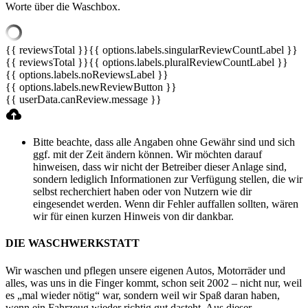
Worte über die Waschbox.
{{ reviewsTotal }}
{{ options.labels.singularReviewCountLabel }}
{{ reviewsTotal }}
{{ options.labels.pluralReviewCountLabel }}
{{ options.labels.noReviewsLabel }}
{{ options.labels.newReviewButton }}
{{ userData.canReview.message }}
Bitte beachte, dass alle Angaben ohne Gewähr sind und sich
ggf. mit der Zeit ändern können. Wir möchten darauf
hinweisen, dass wir nicht der Betreiber dieser Anlage sind,
sondern lediglich Informationen zur Verfügung stellen, die wir
selbst recherchiert haben oder von Nutzern wie dir
eingesendet werden. Wenn dir Fehler auffallen sollten, wären
wir für einen kurzen Hinweis von dir dankbar.
DIE WASCHWERKSTATT
Wir waschen und pflegen unsere eigenen Autos, Motorräder und
alles, was uns in die Finger kommt, schon seit 2002 – nicht nur, weil
es „mal wieder nötig“ war, sondern weil wir Spaß daran haben,
wenn ein Fahrzeug wieder richtig gut dasteht. Aus dieser