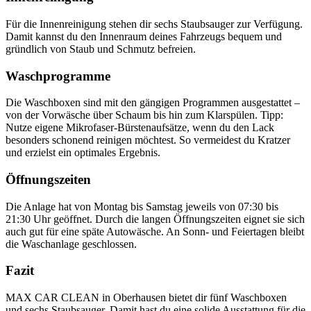
Für die Innenreinigung stehen dir sechs Staubsauger zur Verfügung.
Damit kannst du den Innenraum deines Fahrzeugs bequem und
gründlich von Staub und Schmutz befreien.
Waschprogramme
Die Waschboxen sind mit den gängigen Programmen ausgestattet –
von der Vorwäsche über Schaum bis hin zum Klarspülen. Tipp:
Nutze eigene Mikrofaser-Bürstenaufsätze, wenn du den Lack
besonders schonend reinigen möchtest. So vermeidest du Kratzer
und erzielst ein optimales Ergebnis.
Öffnungszeiten
Die Anlage hat von Montag bis Samstag jeweils von 07:30 bis
21:30 Uhr geöffnet. Durch die langen Öffnungszeiten eignet sie sich
auch gut für eine späte Autowäsche. An Sonn- und Feiertagen bleibt
die Waschanlage geschlossen.
Fazit
MAX CAR CLEAN in Oberhausen bietet dir fünf Waschboxen
und sechs Staubsauger. Damit hast du eine solide Ausstattung für die