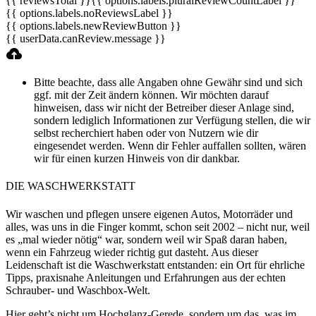
{{ reviewsTotal }}
{{ options.labels.pluralReviewCountLabel }}
{{ options.labels.noReviewsLabel }}
{{ options.labels.newReviewButton }}
{{ userData.canReview.message }}
Bitte beachte, dass alle Angaben ohne Gewähr sind und sich
ggf. mit der Zeit ändern können. Wir möchten darauf
hinweisen, dass wir nicht der Betreiber dieser Anlage sind,
sondern lediglich Informationen zur Verfügung stellen, die wir
selbst recherchiert haben oder von Nutzern wie dir
eingesendet werden. Wenn dir Fehler auffallen sollten, wären
wir für einen kurzen Hinweis von dir dankbar.
DIE WASCHWERKSTATT
Wir waschen und pflegen unsere eigenen Autos, Motorräder und
alles, was uns in die Finger kommt, schon seit 2002 – nicht nur, weil
es „mal wieder nötig“ war, sondern weil wir Spaß daran haben,
wenn ein Fahrzeug wieder richtig gut dasteht. Aus dieser
Leidenschaft ist die Waschwerkstatt entstanden: ein Ort für ehrliche
Tipps, praxisnahe Anleitungen und Erfahrungen aus der echten
Schrauber- und Waschbox-Welt.
Hier geht’s nicht um Hochglanz-Gerede, sondern um das, was im