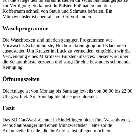
Für die Pflege des Innenraums stehen dir sechs Staubsaugerplätze
zur Verfügung. So kannst du Polster, Fußmatten und den
Kofferraum schnell von Staub und Schmutz befreien. Ein
Münzwechsler ist ebenfalls vor Ort vorhanden.
Waschprogramme
Die Waschboxen sind mit den gängigen Programmen wie
Vorwäsche, Schaumbürste, Hochdruckreinigung und Klarspülen
ausgestattet. Um Kratzer im Lack zu vermeiden, empfehlen wir die
Verwendung eines Mikrofaser-Bürstenaufsatzes. Dieser wird über
die Schaumbürste gezogen und sorgt für eine besonders schonende
Reinigung.
Öffnungszeiten
Die Anlage ist von Montag bis Samstag jeweils von 06:00 bis 22:00
Uhr geöffnet. Am Sonntag bleibt sie geschlossen.
Fazit
Das SB Car-Wash-Center in Sindelfingen bietet fünf Waschboxen,
sechs Staubsauger und einen Münzwechsler – eine solide
Anlaufstelle für alle, die ihr Auto selbst pflegen möchten.