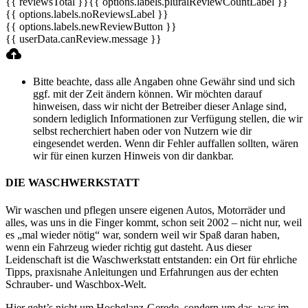
{{ reviewsTotal }}
{{ options.labels.pluralReviewCountLabel }}
{{ options.labels.noReviewsLabel }}
{{ options.labels.newReviewButton }}
{{ userData.canReview.message }}
Bitte beachte, dass alle Angaben ohne Gewähr sind und sich
ggf. mit der Zeit ändern können. Wir möchten darauf
hinweisen, dass wir nicht der Betreiber dieser Anlage sind,
sondern lediglich Informationen zur Verfügung stellen, die wir
selbst recherchiert haben oder von Nutzern wie dir
eingesendet werden. Wenn dir Fehler auffallen sollten, wären
wir für einen kurzen Hinweis von dir dankbar.
DIE WASCHWERKSTATT
Wir waschen und pflegen unsere eigenen Autos, Motorräder und
alles, was uns in die Finger kommt, schon seit 2002 – nicht nur, weil
es „mal wieder nötig“ war, sondern weil wir Spaß daran haben,
wenn ein Fahrzeug wieder richtig gut dasteht. Aus dieser
Leidenschaft ist die Waschwerkstatt entstanden: ein Ort für ehrliche
Tipps, praxisnahe Anleitungen und Erfahrungen aus der echten
Schrauber- und Waschbox-Welt.
Hier geht’s nicht um Hochglanz-Gerede, sondern um das, was im