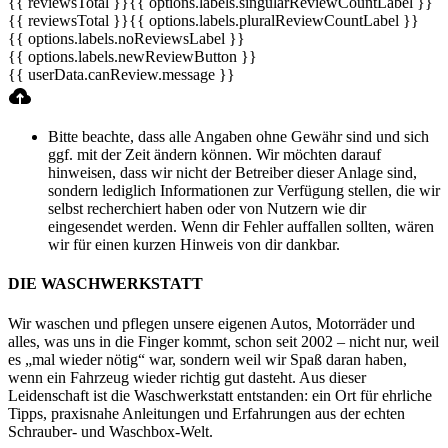
{{ reviewsTotal }}
{{ options.labels.singularReviewCountLabel }}
{{ reviewsTotal }}
{{ options.labels.pluralReviewCountLabel }}
{{ options.labels.noReviewsLabel }}
{{ options.labels.newReviewButton }}
{{ userData.canReview.message }}
Bitte beachte, dass alle Angaben ohne Gewähr sind und sich
ggf. mit der Zeit ändern können. Wir möchten darauf
hinweisen, dass wir nicht der Betreiber dieser Anlage sind,
sondern lediglich Informationen zur Verfügung stellen, die wir
selbst recherchiert haben oder von Nutzern wie dir
eingesendet werden. Wenn dir Fehler auffallen sollten, wären
wir für einen kurzen Hinweis von dir dankbar.
DIE WASCHWERKSTATT
Wir waschen und pflegen unsere eigenen Autos, Motorräder und
alles, was uns in die Finger kommt, schon seit 2002 – nicht nur, weil
es „mal wieder nötig“ war, sondern weil wir Spaß daran haben,
wenn ein Fahrzeug wieder richtig gut dasteht. Aus dieser
Leidenschaft ist die Waschwerkstatt entstanden: ein Ort für ehrliche
Tipps, praxisnahe Anleitungen und Erfahrungen aus der echten
Schrauber- und Waschbox-Welt.