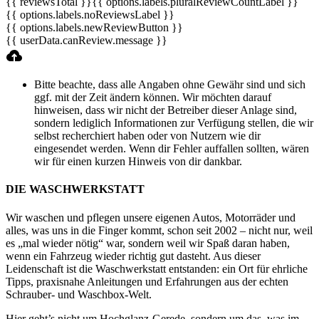
{{ reviewsTotal }}
{{ options.labels.pluralReviewCountLabel }}
{{ options.labels.noReviewsLabel }}
{{ options.labels.newReviewButton }}
{{ userData.canReview.message }}
Bitte beachte, dass alle Angaben ohne Gewähr sind und sich
ggf. mit der Zeit ändern können. Wir möchten darauf
hinweisen, dass wir nicht der Betreiber dieser Anlage sind,
sondern lediglich Informationen zur Verfügung stellen, die wir
selbst recherchiert haben oder von Nutzern wie dir
eingesendet werden. Wenn dir Fehler auffallen sollten, wären
wir für einen kurzen Hinweis von dir dankbar.
DIE WASCHWERKSTATT
Wir waschen und pflegen unsere eigenen Autos, Motorräder und
alles, was uns in die Finger kommt, schon seit 2002 – nicht nur, weil
es „mal wieder nötig“ war, sondern weil wir Spaß daran haben,
wenn ein Fahrzeug wieder richtig gut dasteht. Aus dieser
Leidenschaft ist die Waschwerkstatt entstanden: ein Ort für ehrliche
Tipps, praxisnahe Anleitungen und Erfahrungen aus der echten
Schrauber- und Waschbox-Welt.
Hier geht’s nicht um Hochglanz-Gerede, sondern um das, was im