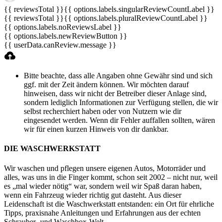
{{ reviewsTotal }}
{{ options.labels.singularReviewCountLabel }}
{{ reviewsTotal }}
{{ options.labels.pluralReviewCountLabel }}
{{ options.labels.noReviewsLabel }}
{{ options.labels.newReviewButton }}
{{ userData.canReview.message }}
Bitte beachte, dass alle Angaben ohne Gewähr sind und sich
ggf. mit der Zeit ändern können. Wir möchten darauf
hinweisen, dass wir nicht der Betreiber dieser Anlage sind,
sondern lediglich Informationen zur Verfügung stellen, die wir
selbst recherchiert haben oder von Nutzern wie dir
eingesendet werden. Wenn dir Fehler auffallen sollten, wären
wir für einen kurzen Hinweis von dir dankbar.
DIE WASCHWERKSTATT
Wir waschen und pflegen unsere eigenen Autos, Motorräder und
alles, was uns in die Finger kommt, schon seit 2002 – nicht nur, weil
es „mal wieder nötig“ war, sondern weil wir Spaß daran haben,
wenn ein Fahrzeug wieder richtig gut dasteht. Aus dieser
Leidenschaft ist die Waschwerkstatt entstanden: ein Ort für ehrliche
Tipps, praxisnahe Anleitungen und Erfahrungen aus der echten
Schrauber- und Waschbox-Welt.