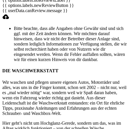
{{ options.labels.noReviewsLabel }}
{{ options.labels.newReviewButton }}
{{ userData.canReview.message }}
Bitte beachte, dass alle Angaben ohne Gewähr sind und sich
ggf. mit der Zeit ändern können. Wir möchten darauf
hinweisen, dass wir nicht der Betreiber dieser Anlage sind,
sondern lediglich Informationen zur Verfügung stellen, die wir
selbst recherchiert haben oder von Nutzern wie dir
eingesendet werden. Wenn dir Fehler auffallen sollten, wären
wir für einen kurzen Hinweis von dir dankbar.
DIE WASCHWERKSTATT
Wir waschen und pflegen unsere eigenen Autos, Motorräder und
alles, was uns in die Finger kommt, schon seit 2002 – nicht nur, weil
es „mal wieder nötig“ war, sondern weil wir Spaß daran haben,
wenn ein Fahrzeug wieder richtig gut dasteht. Aus dieser
Leidenschaft ist die Waschwerkstatt entstanden: ein Ort für ehrliche
Tipps, praxisnahe Anleitungen und Erfahrungen aus der echten
Schrauber- und Waschbox-Welt.
Hier geht’s nicht um Hochglanz-Gerede, sondern um das, was im
Alltag wirklich funktioniert – von der schnellen Wäsche