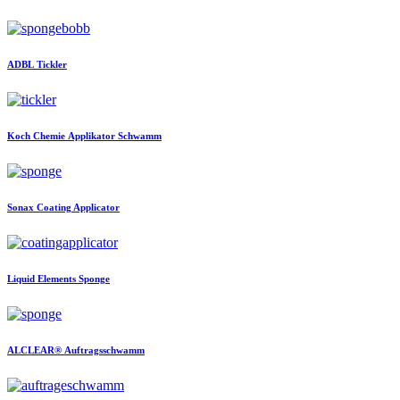
ADBL
Tickler
Koch Chemie
Applikator Schwamm
Sonax
Coating Applicator
Liquid Elements
Sponge
ALCLEAR®
Auftragsschwamm