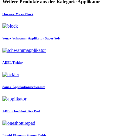
Weitere Produkte aus der Kategorie Applikator
Onewax
Micro Block
Sonax
Schwamm Applikator Super Soft
ADBL
Tickler
Sonax
Applikationsschwamm
ADBL
One Shot Tire Pad
Liquid Elements
Sponge Bobb