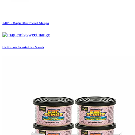
ADBL
Magic Mist Sweet Mango
California Scents
Car Scents