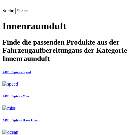
Zum
Inhalt
Suche
springen
Innenraumduft
Finde die passenden Produkte aus der
Fahrzeugaufbereitung
aus der Kategorie
Innenraumduft
ADBL
Spirits Speed
ADBL
Spirits Miss
ADBL
Spirits Hays Ocean