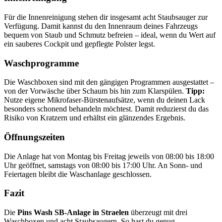
Für die Innenreinigung stehen dir insgesamt acht Staubsauger zur
Verfügung. Damit kannst du den Innenraum deines Fahrzeugs
bequem von Staub und Schmutz befreien – ideal, wenn du Wert auf
ein sauberes Cockpit und gepflegte Polster legst.
Waschprogramme
Die Waschboxen sind mit den gängigen Programmen ausgestattet –
von der Vorwäsche über Schaum bis hin zum Klarspülen.
Tipp:
Nutze eigene Mikrofaser-Bürstenaufsätze, wenn du deinen Lack
besonders schonend behandeln möchtest. Damit reduzierst du das
Risiko von Kratzern und erhältst ein glänzendes Ergebnis.
Öffnungszeiten
Die Anlage hat von Montag bis Freitag jeweils von 08:00 bis 18:00
Uhr geöffnet, samstags von 08:00 bis 17:00 Uhr. An Sonn- und
Feiertagen bleibt die Waschanlage geschlossen.
Fazit
Die
Pins Wash SB-Anlage in Straelen
überzeugt mit drei
Waschboxen und acht Staubsaugern. So hast du genug