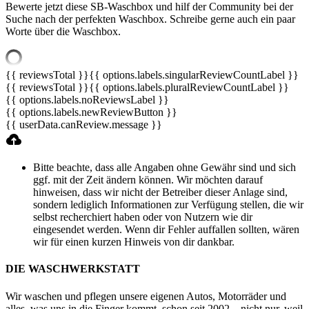
Bewerte jetzt diese SB-Waschbox und hilf der Community bei der
Suche nach der perfekten Waschbox. Schreibe gerne auch ein paar
Worte über die Waschbox.
{{ reviewsTotal }}
{{ options.labels.singularReviewCountLabel }}
{{ reviewsTotal }}
{{ options.labels.pluralReviewCountLabel }}
{{ options.labels.noReviewsLabel }}
{{ options.labels.newReviewButton }}
{{ userData.canReview.message }}
Bitte beachte, dass alle Angaben ohne Gewähr sind und sich
ggf. mit der Zeit ändern können. Wir möchten darauf
hinweisen, dass wir nicht der Betreiber dieser Anlage sind,
sondern lediglich Informationen zur Verfügung stellen, die wir
selbst recherchiert haben oder von Nutzern wie dir
eingesendet werden. Wenn dir Fehler auffallen sollten, wären
wir für einen kurzen Hinweis von dir dankbar.
DIE WASCHWERKSTATT
Wir waschen und pflegen unsere eigenen Autos, Motorräder und
alles, was uns in die Finger kommt, schon seit 2002 – nicht nur, weil