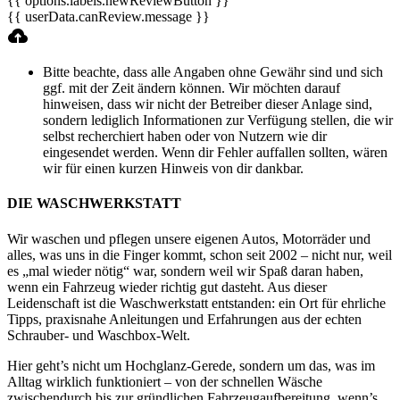
{{ options.labels.newReviewButton }}
{{ userData.canReview.message }}
Bitte beachte, dass alle Angaben ohne Gewähr sind und sich
ggf. mit der Zeit ändern können. Wir möchten darauf
hinweisen, dass wir nicht der Betreiber dieser Anlage sind,
sondern lediglich Informationen zur Verfügung stellen, die wir
selbst recherchiert haben oder von Nutzern wie dir
eingesendet werden. Wenn dir Fehler auffallen sollten, wären
wir für einen kurzen Hinweis von dir dankbar.
DIE WASCHWERKSTATT
Wir waschen und pflegen unsere eigenen Autos, Motorräder und
alles, was uns in die Finger kommt, schon seit 2002 – nicht nur, weil
es „mal wieder nötig“ war, sondern weil wir Spaß daran haben,
wenn ein Fahrzeug wieder richtig gut dasteht. Aus dieser
Leidenschaft ist die Waschwerkstatt entstanden: ein Ort für ehrliche
Tipps, praxisnahe Anleitungen und Erfahrungen aus der echten
Schrauber- und Waschbox-Welt.
Hier geht’s nicht um Hochglanz-Gerede, sondern um das, was im
Alltag wirklich funktioniert – von der schnellen Wäsche
zwischendurch bis zur gründlichen Fahrzeugaufbereitung, wenn’s