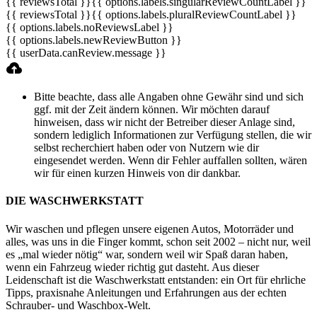
{{ reviewsTotal }}
{{ options.labels.singularReviewCountLabel }}
{{ reviewsTotal }}
{{ options.labels.pluralReviewCountLabel }}
{{ options.labels.noReviewsLabel }}
{{ options.labels.newReviewButton }}
{{ userData.canReview.message }}
Bitte beachte, dass alle Angaben ohne Gewähr sind und sich
ggf. mit der Zeit ändern können. Wir möchten darauf
hinweisen, dass wir nicht der Betreiber dieser Anlage sind,
sondern lediglich Informationen zur Verfügung stellen, die wir
selbst recherchiert haben oder von Nutzern wie dir
eingesendet werden. Wenn dir Fehler auffallen sollten, wären
wir für einen kurzen Hinweis von dir dankbar.
DIE WASCHWERKSTATT
Wir waschen und pflegen unsere eigenen Autos, Motorräder und
alles, was uns in die Finger kommt, schon seit 2002 – nicht nur, weil
es „mal wieder nötig“ war, sondern weil wir Spaß daran haben,
wenn ein Fahrzeug wieder richtig gut dasteht. Aus dieser
Leidenschaft ist die Waschwerkstatt entstanden: ein Ort für ehrliche
Tipps, praxisnahe Anleitungen und Erfahrungen aus der echten
Schrauber- und Waschbox-Welt.