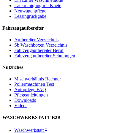
Ein Eimer Waschmethode
Lackreinigung mit Knete
Neuwagenpflege
Leasingrückgabe
Fahrzeugaufbereiter
Aufbereiter Verzeichnis
Sb Waschboxen Verzeichnis
Fahrzeugaufbereiter Beruf
Fahrzeugaufbereiter Schulungen
Nützliches
Mischverhältnis Rechner
Poliermaschinen Test
Autopflege FAQ
Pflegeanleitungen
Downloads
Videos
WASCHWERKSTATT B2B
+
Waschwerkstatt