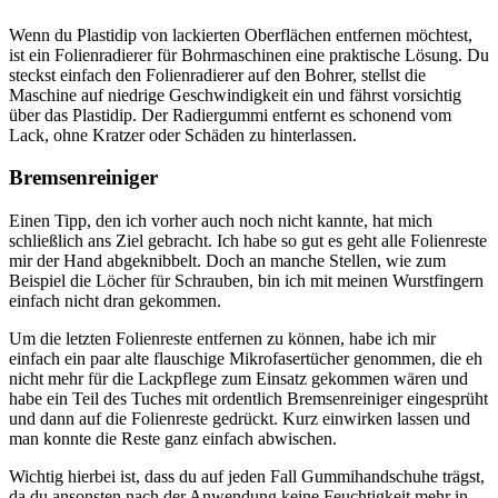
Wenn du Plastidip von lackierten Oberflächen entfernen möchtest,
ist ein Folienradierer für Bohrmaschinen eine praktische Lösung. Du
steckst einfach den Folienradierer auf den Bohrer, stellst die
Maschine auf niedrige Geschwindigkeit ein und fährst vorsichtig
über das Plastidip. Der Radiergummi entfernt es schonend vom
Lack, ohne Kratzer oder Schäden zu hinterlassen.
Bremsenreiniger
Einen Tipp, den ich vorher auch noch nicht kannte, hat mich
schließlich ans Ziel gebracht. Ich habe so gut es geht alle Folienreste
mir der Hand abgeknibbelt. Doch an manche Stellen, wie zum
Beispiel die Löcher für Schrauben, bin ich mit meinen Wurstfingern
einfach nicht dran gekommen.
Um die letzten Folienreste entfernen zu können, habe ich mir
einfach ein paar alte flauschige Mikrofasertücher genommen, die eh
nicht mehr für die Lackpflege zum Einsatz gekommen wären und
habe ein Teil des Tuches mit ordentlich Bremsenreiniger eingesprüht
und dann auf die Folienreste gedrückt. Kurz einwirken lassen und
man konnte die Reste ganz einfach abwischen.
Wichtig hierbei ist, dass du auf jeden Fall Gummihandschuhe trägst,
da du ansonsten nach der Anwendung keine Feuchtigkeit mehr in