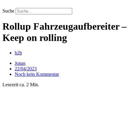
Zum
Inhalt
Suche
springen
Rollup Fahrzeugaufbereiter –
Keep on rolling
b2b
Jonas
22/04/2023
Noch kein Kommentar
Lesezeit ca. 2 Min.