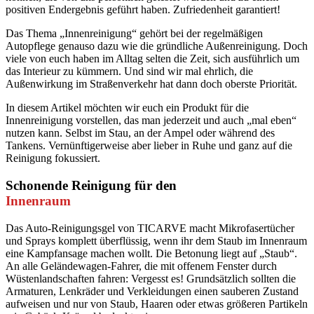
positiven Endergebnis geführt haben. Zufriedenheit garantiert!
Das Thema „Innenreinigung“ gehört bei der regelmäßigen
Autopflege genauso dazu wie die gründliche Außenreinigung. Doch
viele von euch haben im Alltag selten die Zeit, sich ausführlich um
das Interieur zu kümmern. Und sind wir mal ehrlich, die
Außenwirkung im Straßenverkehr hat dann doch oberste Priorität.
In diesem Artikel möchten wir euch ein Produkt für die
Innenreinigung vorstellen, das man jederzeit und auch „mal eben“
nutzen kann. Selbst im Stau, an der Ampel oder während des
Tankens. Vernünftigerweise aber lieber in Ruhe und ganz auf die
Reinigung fokussiert.
Schonende Reinigung für den
Innenraum
Das Auto-Reinigungsgel von TICARVE macht Mikrofasertücher
und Sprays komplett überflüssig, wenn ihr dem Staub im Innenraum
eine Kampfansage machen wollt. Die Betonung liegt auf „Staub“.
An alle Geländewagen-Fahrer, die mit offenem Fenster durch
Wüstenlandschaften fahren: Vergesst es! Grundsätzlich sollten die
Armaturen, Lenkräder und Verkleidungen einen sauberen Zustand
aufweisen und nur von Staub, Haaren oder etwas größeren Partikeln