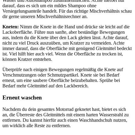
Wasser und Autoshampoo zusammenmischen. Achte hierbei nur
darauf, dass es sich um ein mildes Shampoo ohne
Versiegelungsanteile handelt. Für das richtige Mischverhältnis schau
dir gerne unseren Mischverhältnisrechner an.
Kneten:
Nimm die Knete in die Hand und drücke sie leicht auf die
Lackoberfläche. Führe nun sanfte, aber beständige Bewegungen
aus, indem du die Knete über den Lack gleiten lässt. Achte darauf,
nicht zu viel Druck auszuüben, um Kratzer zu vermeiden. Achte
immer darauf, dass die Oberfläche mit genügend Gleitmittel bedeckt
ist. Viel hilft hier auch viel. Wenn die Oberfläche zu trocken ist,
können Kratzer entstehen.
Überprüfe nach einigen Bewegungen regelmäßig die Knete auf
Verschmutzungen oder Schmutzpartikel. Knete sie bei Bedarf
erneut, um eine saubere Oberfläche beizubehalten. Sprühe bei
Bedarf mehr Gleitmittel auf den Lackbereich.
Erneut waschen
Nachdem du dein gesamtes Motorrad geknetet hast, bietet es sich
an, die Überreste des Gleitmittels mit einem harten Wasserstrahl zu
entfernen. Du kannst hierfür auch einen Waschhandschuh nutzen,
um wirklich alle Reste zu entfernen.