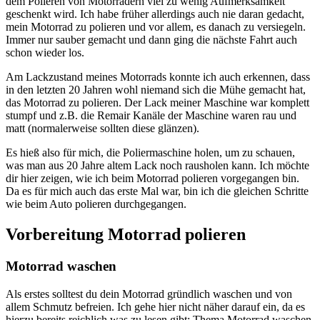
dem Polieren von Motorrädern viel zu wenig Aufmerksamkeit
geschenkt wird. Ich habe früher allerdings auch nie daran gedacht,
mein Motorrad zu polieren und vor allem, es danach zu versiegeln.
Immer nur sauber gemacht und dann ging die nächste Fahrt auch
schon wieder los.
Am Lackzustand meines Motorrads konnte ich auch erkennen, dass
in den letzten 20 Jahren wohl niemand sich die Mühe gemacht hat,
das Motorrad zu polieren. Der Lack meiner Maschine war komplett
stumpf und z.B. die Remair Kanäle der Maschine waren rau und
matt (normalerweise sollten diese glänzen).
Es hieß also für mich, die Poliermaschine holen, um zu schauen,
was man aus 20 Jahre altem Lack noch rausholen kann. Ich möchte
dir hier zeigen, wie ich beim Motorrad polieren vorgegangen bin.
Da es für mich auch das erste Mal war, bin ich die gleichen Schritte
wie beim Auto polieren durchgegangen.
Vorbereitung Motorrad polieren
Motorrad waschen
Als erstes solltest du dein Motorrad gründlich waschen und von
allem Schmutz befreien. Ich gehe hier nicht näher darauf ein, da es
hierzu bereits reichlich was zu lesen gibt: Thema Motorrad waschen.