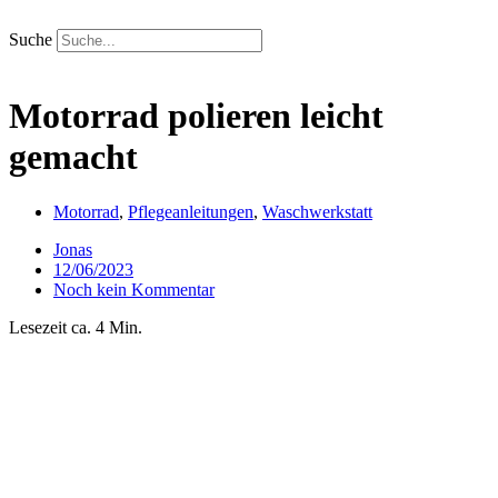
Zum
Inhalt
Suche
springen
Motorrad polieren leicht
gemacht
Motorrad
,
Pflegeanleitungen
,
Waschwerkstatt
Jonas
12/06/2023
Noch kein Kommentar
Lesezeit ca. 4 Min.