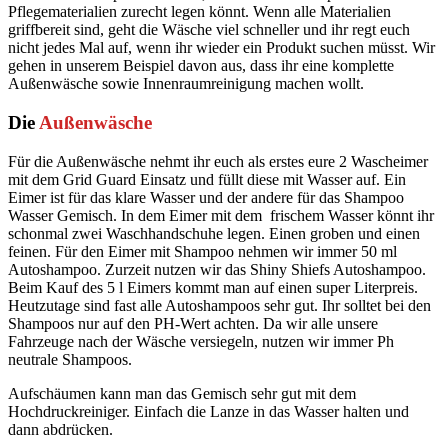
Pflegematerialien zurecht legen könnt. Wenn alle Materialien
griffbereit sind, geht die Wäsche viel schneller und ihr regt euch
nicht jedes Mal auf, wenn ihr wieder ein Produkt suchen müsst. Wir
gehen in unserem Beispiel davon aus, dass ihr eine komplette
Außenwäsche sowie Innenraumreinigung machen wollt.
Die
Außenwäsche
Für die Außenwäsche nehmt ihr euch als erstes eure 2 Wascheimer
mit dem Grid Guard Einsatz und füllt diese mit Wasser auf. Ein
Eimer ist für das klare Wasser und der andere für das Shampoo
Wasser Gemisch. In dem Eimer mit dem frischem Wasser könnt ihr
schonmal zwei Waschhandschuhe legen. Einen groben und einen
feinen. Für den Eimer mit Shampoo nehmen wir immer 50 ml
Autoshampoo. Zurzeit nutzen wir das Shiny Shiefs Autoshampoo.
Beim Kauf des 5 l Eimers kommt man auf einen super Literpreis.
Heutzutage sind fast alle Autoshampoos sehr gut. Ihr solltet bei den
Shampoos nur auf den PH-Wert achten. Da wir alle unsere
Fahrzeuge nach der Wäsche versiegeln, nutzen wir immer Ph
neutrale Shampoos.
Aufschäumen kann man das Gemisch sehr gut mit dem
Hochdruckreiniger. Einfach die Lanze in das Wasser halten und
dann abdrücken.