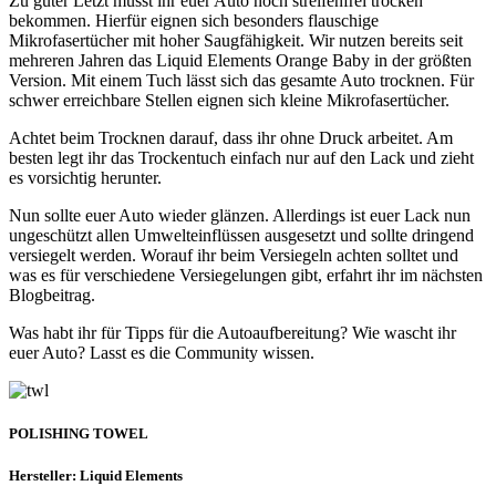
Zu guter Letzt müsst ihr euer Auto noch streifenfrei trocken
bekommen. Hierfür eignen sich besonders flauschige
Mikrofasertücher mit hoher Saugfähigkeit. Wir nutzen bereits seit
mehreren Jahren das Liquid Elements Orange Baby in der größten
Version. Mit einem Tuch lässt sich das gesamte Auto trocknen. Für
schwer erreichbare Stellen eignen sich kleine Mikrofasertücher.
Achtet beim Trocknen darauf, dass ihr ohne Druck arbeitet. Am
besten legt ihr das Trockentuch einfach nur auf den Lack und zieht
es vorsichtig herunter.
Nun sollte euer Auto wieder glänzen. Allerdings ist euer Lack nun
ungeschützt allen Umwelteinflüssen ausgesetzt und sollte dringend
versiegelt werden. Worauf ihr beim Versiegeln achten solltet und
was es für verschiedene Versiegelungen gibt, erfahrt ihr im nächsten
Blogbeitrag.
Was habt ihr für Tipps für die Autoaufbereitung? Wie wascht ihr
euer Auto? Lasst es die Community wissen.
POLISHING TOWEL
Hersteller: Liquid Elements