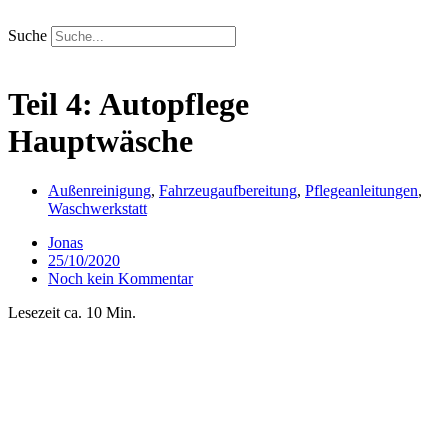
Zum
Inhalt
Suche
springen
Teil 4: Autopflege
Hauptwäsche
Außenreinigung
,
Fahrzeugaufbereitung
,
Pflegeanleitungen
,
Waschwerkstatt
Jonas
25/10/2020
Noch kein Kommentar
Lesezeit ca. 10 Min.