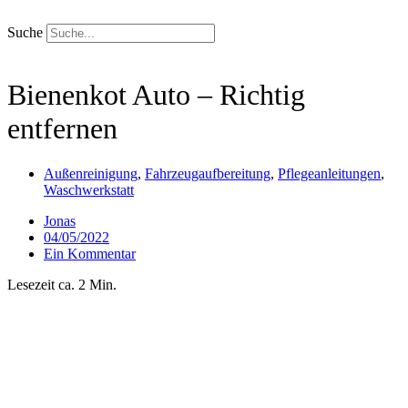
Zum
Inhalt
Suche
springen
Bienenkot Auto – Richtig
entfernen
Außenreinigung
,
Fahrzeugaufbereitung
,
Pflegeanleitungen
,
Waschwerkstatt
Jonas
04/05/2022
Ein Kommentar
Lesezeit ca. 2 Min.